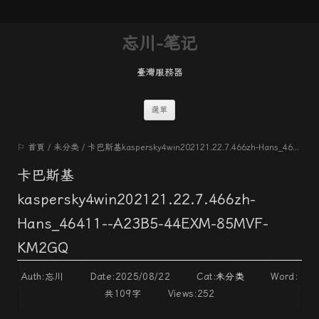
忘川-笔记
臺灣服務器
跳
選單
至
⚐ 首頁
/
未分类
/
卡巴斯基kaspersky4win202121.22.7.466zh-Hans_46411--A23B5-44EXM-85MVF-KM2GQ
內
容
卡巴斯基
kaspersky4win202121.22.7.466zh-
Hans_46411--A23B5-44EXM-85MVF-
KM2GQ
Auth:忘川 Date:2025/08/22 Cat:
未分类
Word:
共109字
Views:252