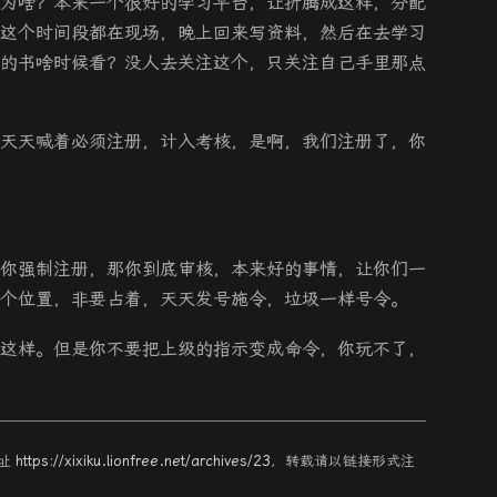
为啥？本来一个很好的学习平台，让折腾成这样，分配
这个时间段都在现场，晚上回来写资料，然后在去学习
的书啥时候看？没人去关注这个，只关注自己手里那点
天天喊着必须注册，计入考核，是啊，我们注册了，你
你强制注册，那你到底审核，本来好的事情，让你们一
个位置，非要占着，天天发号施令，垃圾一样号令。
这样。但是你不要把上级的指示变成命令，你玩不了，
地址
https://xixiku.lionfree.net/archives/23
，转载请以链接形式注