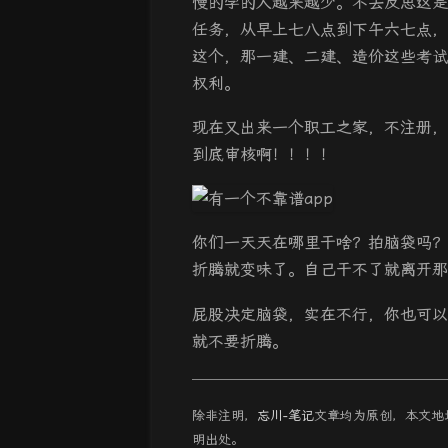
慢的学的人越来越少。不去反思这是
任务，从早上七八点到下午六七点，
这个，那一建、二建、造价这些考试
权利。
现在又出来一个职工之家，不注册，
到底审核啊！！！！
你们一天天在哪里干啥？拍脑袋吗？
折腾就变味了。自己干不了就离开那
屁股决定脑袋，实在不行，你也可以
就不要折腾。
除非注明，
忘川-笔记
文章均为原创，本文
明出处。