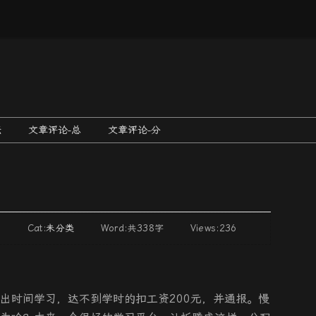
跳
坛
文章评论-总
文章评论-分
至
內
容
26 Cat:
未分类
Word:
共338字
Views:236
出时间学习，达不到学时的扣工资200元，并通报。慢