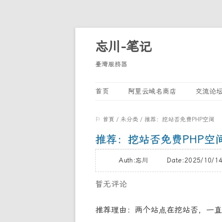
忘川-笔记
臺灣服務器
首页
阿里云域名商店
交流论
⚐ 首頁
/
未分类
/
推荐：挖站否免费PHP空间
推荐：挖站否免费PHP空
Auth:忘川 Date:2025/10/
暂无评论
推荐理由：两个站点在
挖站否，一直