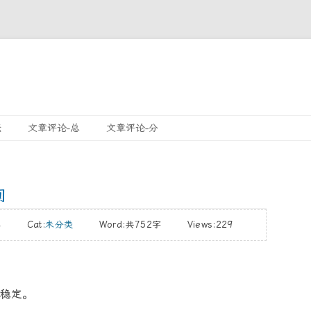
跳
坛
文章评论-总
文章评论-分
至
內
容
间
14 Cat:
未分类
Word:
共752字
Views:229
稳定。