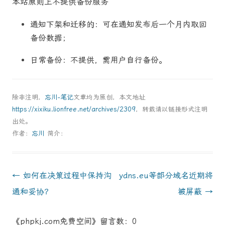
本站原则上不提供备份服务
通知下架和迁移的：可在通知发布后一个月内取回
备份数据；
日常备份：不提供，需用户自行备份。
除非注明，
忘川-笔记
文章均为原创，本文地址
https://xixiku.lionfree.net/archives/2309
，转载请以链接形式注明
出处。
作者：
忘川
简介：
文
←
如何在决策过程中保持沟
ydns.eu等部分域名近期将
章
通和妥协？
被屏蔽
→
導
《phpkj.com免费空间》留言数：0
航