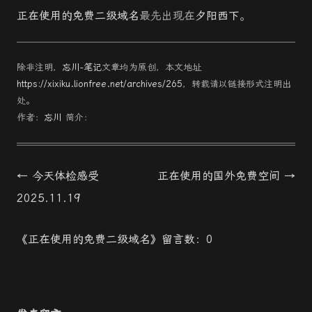
正在使用的免费二级域名
最先出现在
夕阳西下
。
除非注明，
忘川-笔记
文章均为原创，本文地址
https://xixiku.lionfree.net/archives/265
，转载请以链接形式注明出
处。
作者：
忘川
简介：
文
←
今天体检感受
正在使用的国外免费空间
→
章
2025.11.19
導
《正在使用的免费二级域名》留言数：0
航