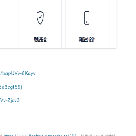
s/bapUVv-8Kayv
8e3cgt58j
Vv-Zjcv3