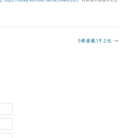
地址
https://xixiku.lionfree.net/archives/283
，转载请以链接形式注
5根香蕉19.2元
→