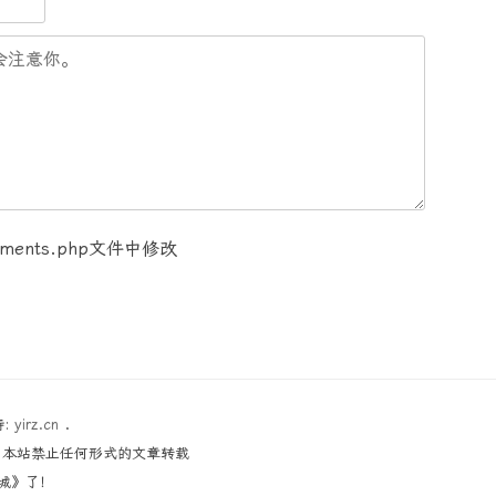
ents.php文件中修改
持:
yirz.cn
.
│本站禁止任何形式的文章转载
围城》了！