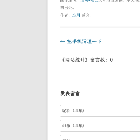
除非注明，
忘川-笔记
文章均为原创，本文
明出处。
作者：
忘川
简介：
文
←
把手机清理一下
章
《网站统计》留言数：0
導
航
发表留言