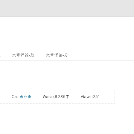
跳
坛
文章评论-总
文章评论-分
至
內
容
29 Cat:
未分类
Word:
共235字
Views:251