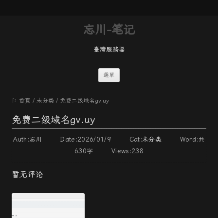
忘川-笔记
臺灣服務器
跳
選單
至
⚐ 首頁
/
未分类
/
免费二级域名gv.uy
內
容
免费二级域名gv.uy
Auth:忘川 Date:2026/01/9 Cat:
未分类
Word:
共
630字
Views:238
暂无评论