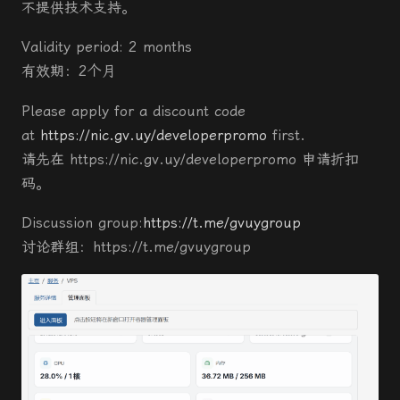
不提供技术支持。
Validity period: 2 months
有效期：2个月
Please apply for a discount code
at
https://nic.gv.uy/developerpromo
first.
请先在 https://nic.gv.uy/developerpromo 申请折扣
码。
Discussion group:
https://t.me/gvuygroup
讨论群组：https://t.me/gvuygroup