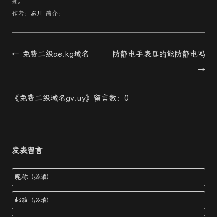
处。
作者：
忘川
简介：
文
←
免费二级ae.kg域名
防静电手表真的能防静电吗
章
→
導
《免费二级域名gv.uy》留言数：0
航
发表留言