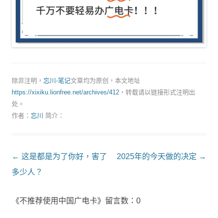
除非注明，
忘川-笔记
文章均为原创，本文地址
https://xixiku.lionfree.net/archives/412
，转载请以链接形式注明出
处。
作者：
忘川
简介：
文
←
这是都是为了你好，害了
2025年的今天做的决定
→
章
多少人？
導
《不推荐使用中国广电卡》留言数：0
航