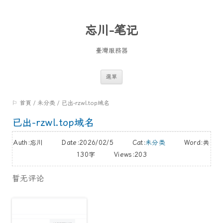
忘川-笔记
臺灣服務器
跳
選單
至
⚐ 首頁
/
未分类
/
已出-rzwl.top域名
內
容
已出-rzwl.top域名
Auth:忘川 Date:2026/02/5 Cat:
未分类
Word:
共
130字
Views:203
暂无评论