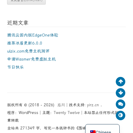
近期文章
腾讯云国内版EdgeOne体验
推荐冰盾更新6.0.0
ulzix.com免费主机测评
申请Wasmer免费虚拟主机
节日快乐
版权所有 © (2018 - 2026)
忘川
│技术支持:
yirz.cn
.
程序：WordPress│主题：
Twenty Twelve
│本站禁止任何形式的文
章转载
English
全站共 271349 字，写完一本钱钟书的《围城》了！
Chinese