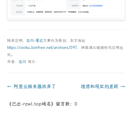
除非注明，
忘川-笔记
文章均为原创，本文地址
https://xixiku.lionfree.net/archives/597
，转载请以链接形式注明出
处。
作者：
忘川
简介：
文
←
阿里云服务器放弃了
理想和现实的差距
→
章
《已出-rzwl.top域名》留言数：0
導
航