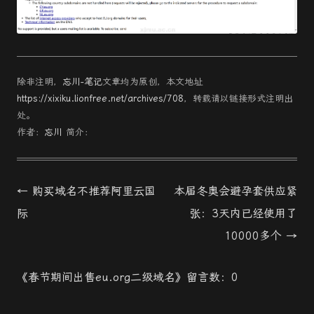
除非注明，
忘川-笔记
文章均为原创，本文地址
https://xixiku.lionfree.net/archives/708
，转载请以链接形式注明出
处。
作者：
忘川
简介：
文
←
购买域名不推荐阿里云国
本届冬奥会避孕套供应紧
章
际
张：3天内已经使用了
導
10000多个
→
航
《春节期间出售eu.org二级域名》留言数：0