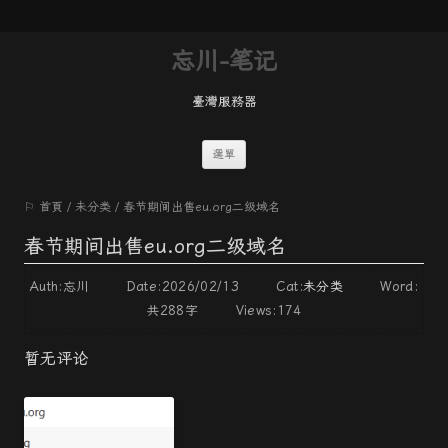
忘川-笔记
臺灣服務器
跳
選單
至
⚐ 首頁
/
未分类
/
春节期间出售eu.org二级域名
內
容
春节期间出售eu.org二级域名
Auth:忘川 Date:2026/02/13 Cat:
未分类
Word:
共288字
Views:174
暂无评论