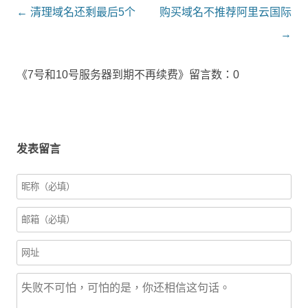
文
←
清理域名还剩最后5个
购买域名不推荐阿里云国际
章
→
導
《7号和10号服务器到期不再续费》留言数：0
航
发表留言