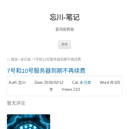
忘川-笔记
臺灣服務器
跳
選單
至
⚐ 首頁
/
未分类
/
7号和10号服务器到期不再续费
內
容
7号和10号服务器到期不再续费
Auth:忘川 Date:2026/02/12 Cat:
未分类
Word:
共325
字
Views:213
暂无评论