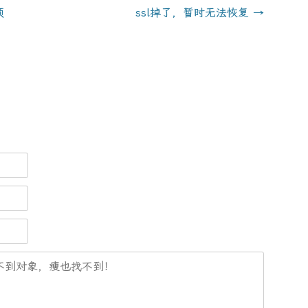
项
ssl掉了，暂时无法恢复
→