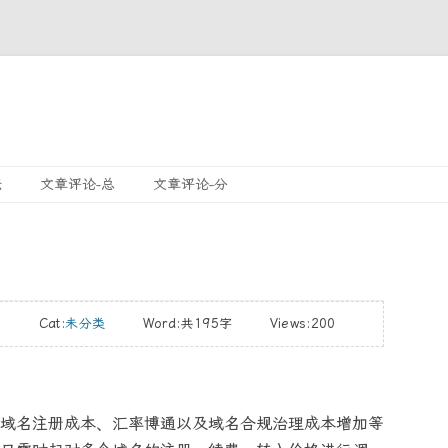
跳
坛
文章评论-总
文章评论-分
至
內
容
28 Cat:
未分类
Word:
共195字
Views:200
域名注册成本、汇率博通以及域名合规治理成本增加等