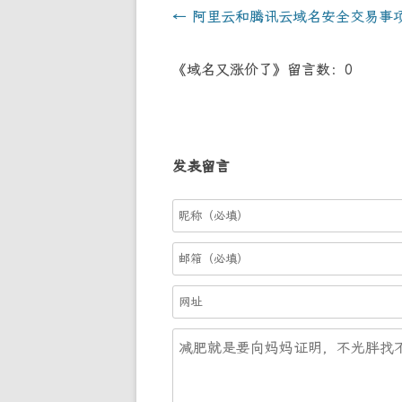
文
←
阿里云和腾讯云域名安全交易事
章
《域名又涨价了》留言数：0
導
航
发表留言