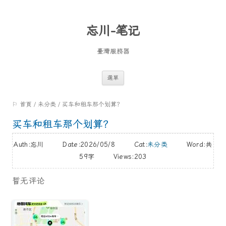
忘川-笔记
臺灣服務器
跳
選單
至
⚐ 首頁
/
未分类
/
买车和租车那个划算？
內
容
买车和租车那个划算？
Auth:忘川 Date:2026/05/8 Cat:
未分类
Word:
共
59字
Views:203
暂无评论