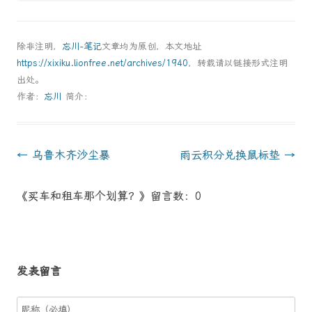
除非注明，
忘川-笔记
文章均为原创，本文地址
https://xixiku.lionfree.net/archives/1940
，转载请以链接形式注明
出处。
作者：
忘川
简介：
文
←
乌鲁木齐沙尘暴
雨云积分兑换鼠标垫
→
章
《买车和租车那个划算？》留言数：0
導
航
发表留言