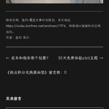
除非注明，
忘川-笔记
文章均为原创，本文地址
https://xixiku.lionfree.net/archives/1976
，转载请以链接形式注明
出处。
作者：
忘川
简介：
文
←
买车和租车那个划算？
30天免费体验zibll主题
→
章
《雨云积分兑换鼠标垫》留言数：0
導
航
发表留言