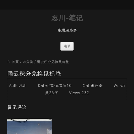
忘川-笔记
臺灣服務器
跳
選單
至
⚐ 首頁
/
未分类
/
雨云积分兑换鼠标垫
內
容
雨云积分兑换鼠标垫
Auth:忘川 Date:2026/05/10 Cat:
未分类
Word:
共26字
Views:232
暂无评论