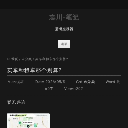
忘川-笔记
臺灣服務器
跳
選單
至
⚐ 首頁
/
未分类
/
买车和租车那个划算？
內
容
买车和租车那个划算？
Auth:忘川 Date:2026/05/8 Cat:
未分类
Word:
共
60字
Views:202
暂无评论