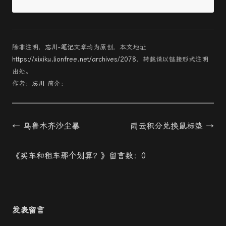
除非注明，
忘川-笔记
文章均为原创，本文地址
https://xixiku.lionfree.net/archives/2078
，转载请以链接形式注明
出处。
作者：
忘川
简介：
文
←
乌鲁木齐沙尘暴
雨云积分兑换鼠标垫
→
章
《买车和租车那个划算？》留言数：0
導
航
发表留言