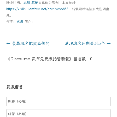
除非注明，
忘川-笔记
文章均为原创，本文地址
https://xixiku.lionfree.net/archives/683
，转载请以链接形式注明出
处。
作者：
忘川
简介：
文
←
羡慕域名能卖高价的
清理域名还剩最后5个
→
章
《Discourse 发布免费版托管套餐》留言数：0
導
航
发表留言