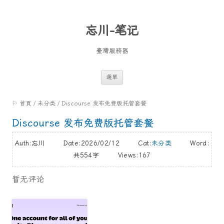
忘川-笔记
臺灣服務器
跳
選單
至
⚐ 首頁
/
未分类
/
Discourse 发布免费版托管套餐
內
容
Discourse 发布免费版托管套餐
Auth:忘川 Date:2026/02/12 Cat:
未分类
Word:
共554字
Views:167
暂无评论