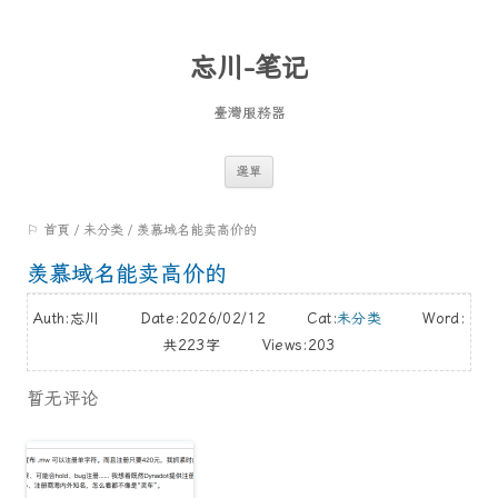
忘川-笔记
臺灣服務器
跳
選單
至
⚐ 首頁
/
未分类
/
羡慕域名能卖高价的
內
容
羡慕域名能卖高价的
Auth:忘川 Date:2026/02/12 Cat:
未分类
Word:
共223字
Views:203
暂无评论