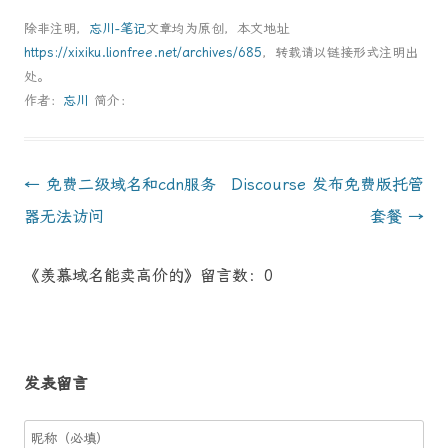
除非注明，
忘川-笔记
文章均为原创，本文地址
https://xixiku.lionfree.net/archives/685
，转载请以链接形式注明出
处。
作者：
忘川
简介：
文
←
免费二级域名和cdn服务
Discourse 发布免费版托管
章
器无法访问
套餐
→
導
《羡慕域名能卖高价的》留言数：0
航
发表留言