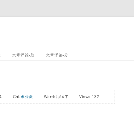
跳
坛
文章评论-总
文章评论-分
至
內
容
/14 Cat:
未分类
Word:
共64字
Views:182