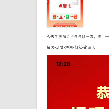
今天又参加了拼多多拼一刀。哎！一
抽奖-点赞-拼图-剪纸-邀请人