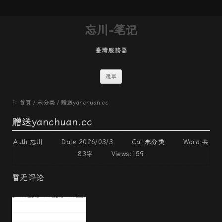
忘川-笔记
臺灣服務器
跳
選單
至
⚐ 首頁
/
未分类
/
赠送yanchuan.cc
內
容
赠送yanchuan.cc
Auth:忘川 Date:2026/03/3 Cat:
未分类
Word:
共
83字
Views:159
暂无评论