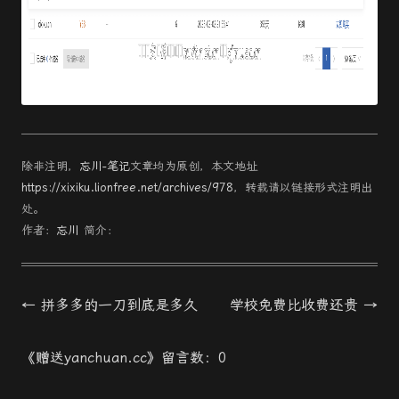
除非注明，
忘川-笔记
文章均为原创，本文地址
https://xixiku.lionfree.net/archives/978
，转载请以链接形式注明出
处。
作者：
忘川
简介：
文
←
拼多多的一刀到底是多久
学校免费比收费还贵
→
章
《赠送yanchuan.cc》留言数：0
導
航